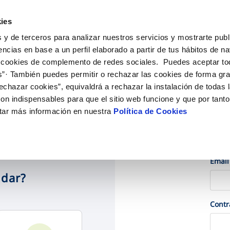
ES
EN
EU
Actu
ies
 y de terceros para analizar nuestros servicios y mostrarte publ
iones Online
Tu Servicio
Tu Agua
Conócenos
encias en base a un perfil elaborado a partir de tus hábitos de n
 cookies de complemento de redes sociales. Puedes aceptar to
s”· También puedes permitir o rechazar las cookies de forma gr
N AL CLIENTE
D
OS COMPROMISOS
COMPROMISO DE SERVICIO
CUIDADOS DEL AGUA
ONTRATOS
MODIFICACIÓN DE DAT
echazar cookies”, equivaldrá a rechazar la instalación de todas 
de contacto
calidad del agua
personas
Carta de compromisos
Consejos de consumo responsab
Cambio de titular
Actualizar datos bancari
on indispensables para que el sitio web funcione y que por tant
ia
edio ambiente
Customer Counsel (Defensa del c
Alta de suministro
Actualizar datos de domi
tar más información en nuestra
Política de Cookies
obras y afectaciones
novacion y digitalización
Normativa del servicio
Baja de suministro
Actualizar datos persona
ción de fuga interior
Programa CONTIGO
Ac
Solicitud de Acometida
Documentación contratación
Email
udar?
VER TODAS LAS GESTIONES
Cont