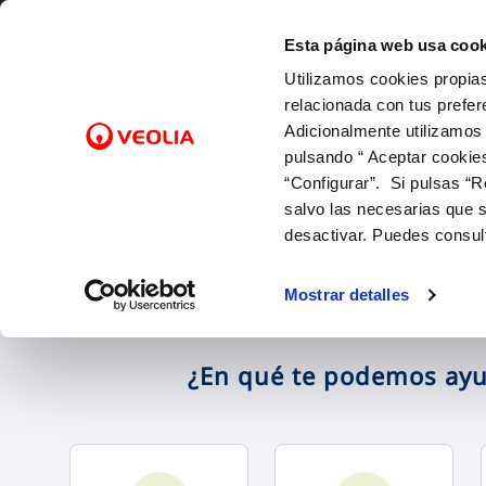
Saltar al contenido
Esta página web usa cook
Utilizamos cookies propias
Gest
relacionada con tus prefer
Adicionalmente utilizamos
pulsando “ Aceptar cookie
Inicio
FACTURAS Y PRECIOS
NUESTRO PAPEL EN EL CICLO URBANO
ATENCIÓ
CALIDA
NUESTR
FACTURAS, PAGOS Y CONSUMOS
C
SOBRE NOSOTROS
“Configurar”. Si pulsas “R
Tarifas
Captación y Potabilización
Canales 
Control 
Con las 
Lectura de contador
salvo las necesarias que s
Bonificaciones
Distribución
Cita prev
Con el m
Pago de facturas
desactivar. Puedes consul
Factura digital
Alcantarillado
Mapa de 
Con la in
12 gotas (cuota fija mensual)
Entiende tu factura
Depuración
Comproba
Mostrar detalles
Duplicado facturas
¿En qué te podemos ay