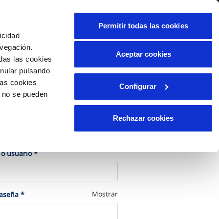
alidad
Ayuda
Contáctanos
Permitir todas las cookies
icidad
Área de clientes
avegación.
Aceptar cookies
das las cookies
anular pulsando
OS
INCIDENCIAS
las cookies
Configurar
le
os
Comunica anomalías o posibles
o no se pueden
fraudes
liente)
cilio
Reclamaciones
Rechazar cookies
les
cede a tu cuenta
(Obligatorio)
 o usuario
*
(Obligatorio)
Mostrar
raseña
*