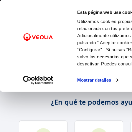
Saltar al contenido
Esta página web usa cook
Utilizamos cookies propias
Gest
relacionada con tus prefer
Adicionalmente utilizamos
pulsando “ Aceptar cookie
Inicio
FACTURAS Y PRECIOS
NUESTRO PAPEL EN EL CICLO URBANO
ATENCIÓ
CALIDA
NUESTR
FACTURAS, PAGOS Y CONSUMOS
C
SOBRE NOSOTROS
“Configurar”. Si pulsas “R
Tarifas
Captación y Potabilización
Canales 
Control 
Con las 
Lectura de contador
salvo las necesarias que s
Bonificaciones
Distribución
Cita prev
Con el m
Pago de facturas
desactivar. Puedes consul
Factura digital
Alcantarillado
Mapa de 
Con la in
12 gotas (cuota fija mensual)
Entiende tu factura
Depuración
Comproba
Mostrar detalles
Duplicado facturas
¿En qué te podemos ay