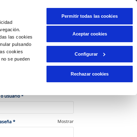
alidad
Ayuda
Contáctanos
Permitir todas las cookies
icidad
Área de clientes
avegación.
Aceptar cookies
das las cookies
anular pulsando
OS
INCIDENCIAS
las cookies
Configurar
le
os
Comunica anomalías o posibles
o no se pueden
fraudes
liente)
cilio
Reclamaciones
Rechazar cookies
les
cede a tu cuenta
(Obligatorio)
 o usuario
*
(Obligatorio)
Mostrar
raseña
*