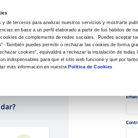
ES
EN
EU
Actu
ies
 y de terceros para analizar nuestros servicios y mostrarte publ
iones Online
Tu Servicio
Tu Agua
Conócenos
encias en base a un perfil elaborado a partir de tus hábitos de n
 cookies de complemento de redes sociales. Puedes aceptar to
s”· También puedes permitir o rechazar las cookies de forma gr
N AL CLIENTE
D
OS COMPROMISOS
COMPROMISO DE SERVICIO
CUIDADOS DEL AGUA
ONTRATOS
MODIFICACIÓN DE DAT
echazar cookies”, equivaldrá a rechazar la instalación de todas 
de contacto
calidad del agua
personas
Carta de compromisos
Consejos de consumo responsab
Cambio de titular
Actualizar datos bancari
on indispensables para que el sitio web funcione y que por tant
ia
edio ambiente
Customer Counsel (Defensa del c
Alta de suministro
Actualizar datos de domi
tar más información en nuestra
Política de Cookies
obras y afectaciones
novacion y digitalización
Normativa del servicio
Baja de suministro
Actualizar datos persona
ción de fuga interior
Programa CONTIGO
Ac
Solicitud de Acometida
Documentación contratación
Email
udar?
VER TODAS LAS GESTIONES
Cont