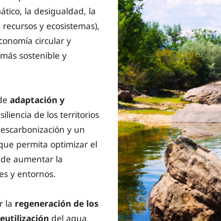
tico, la desigualdad, la
 recursos y ecosistemas),
onomía circular y
más sostenible y
 de
adaptación y
iliencia de los territorios
descarbonización y un
que permita optimizar el
n de aumentar la
es y entornos.
r la
regeneración de los
eutilización
del agua