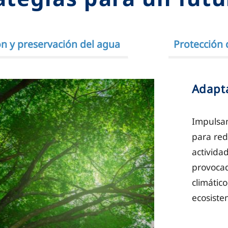
n y preservación del agua
Protección 
Adapta
Impulsam
para red
activida
provocad
climátic
ecosiste