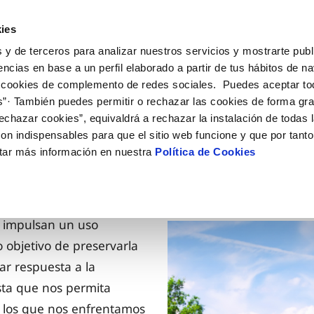
ES
EN
EU
Actua
ies
 y de terceros para analizar nuestros servicios y mostrarte publ
Tu Servicio
Tu Agua
Conócenos
encias en base a un perfil elaborado a partir de tus hábitos de n
 cookies de complemento de redes sociales. Puedes aceptar to
s”· También puedes permitir o rechazar las cookies de forma gr
ÓN AL CLIENTE
AD
ROS COMPROMISOS
NTRATOS
COMPROMISO DE SERVICIO
CUIDADOS DEL AGUA
MODIFICACIÓN DE DAT
echazar cookies”, equivaldrá a rechazar la instalación de todas 
 de contacto
 calidad del agua
 personas
bio de titular
Carta de compromisos
Consejos de consumo respons
Actualizar datos bancario
on indispensables para que el sitio web funcione y que por tant
via
medio ambiente
a de suministro
Customer Counsel (Defensa de
Actualizar datos de domici
tar más información en nuestra
Política de Cookies
cliente)
 obras y afectaciones
innovacion y digitalización
a de suministro
Actualizar datos personal
Normativa del servicio
ación de fuga interior
icitud de Acometida
Programa CONTIGO
umentación contratación
e impulsan un uso
ro objetivo de preservarla
VER TODAS LAS GESTIONES
ar respuesta a la
sta que nos permita
 a los que nos enfrentamos