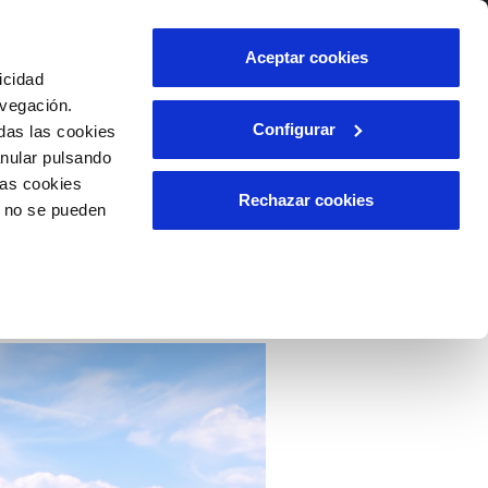
lidad
Ayuda
Contáctanos
Aceptar cookies
icidad
Área de clientes
avegación.
Configurar
das las cookies
anular pulsando
OS
INCIDENCIAS
las cookies
able
s
Comunica anomalías o posibles
Rechazar cookies
o no se pueden
fraudes
l
lio
Reclamaciones
es