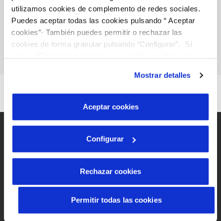
utilizamos cookies de complemento de redes sociales.
Puedes aceptar todas las cookies pulsando “ Aceptar
cookies”· También puedes permitir o rechazar las
cookies de forma granular pulsando “Configurar”. Si
pulsas “Rechazar cookies”, equivaldrá a rechazar la
instalación de todas las cookies salvo las necesarias que
Mostrar detalles
son indispensables para que el sitio web funcione y que
por tanto no se pueden desactivar. Puedes consultar
más información en nuestra
Política de Cookies
Aceptar cookies
Configurar
Rechazar cookies
Site map
Legal notice and website privacy
Permitir todas las cookies
Cookies policy
Accessibility