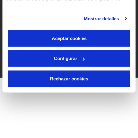
pulsas “Rechazar cookies”, equivaldrá a rechazar la
instalación de todas las cookies salvo las necesarias que
Mostrar detalles
son indispensables para que el sitio web funcione y que
por tanto no se pueden desactivar. Puedes consultar
más información en nuestra
Política de Cookies
Aceptar cookies
Configurar
Rechazar cookies