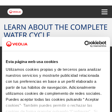
Menu 
LEARN ABOUT THE COMPLETE
WATER CYCLE
Esta página web usa cookies
Utilizamos cookies propias y de terceros para analizar
Site map
nuestros servicios y mostrarte publicidad relacionada
Legal notice and website privacy
con tus preferencias en base a un perfil elaborado a
partir de tus hábitos de navegación. Adicionalmente
Cookies policy
utilizamos cookies de complemento de redes sociales.
Accessibility
Puedes aceptar todas las cookies pulsando “ Aceptar
cookies”· También puedes permitir o rechazar las
Follow us on:
cookies de forma granular pulsando “Configurar”. Si