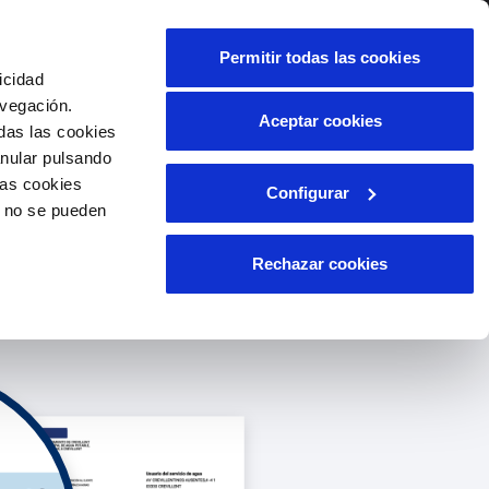
alidad
Ayuda
Contáctanos
Permitir todas las cookies
icidad
Área de clientes
avegación.
Aceptar cookies
das las cookies
anular pulsando
OS
INCIDENCIAS
las cookies
Configurar
le
os
Comunica anomalías o posibles
o no se pueden
fraudes
liente)
cilio
Reclamaciones
Rechazar cookies
les
s a la página de pago.