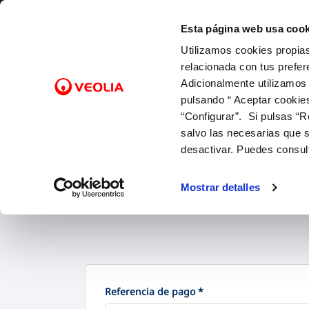
Saltar al contenido
Esta página web usa cook
Utilizamos cookies propias
Gest
relacionada con tus prefer
Adicionalmente utilizamos
pulsando “ Aceptar cookie
Inicio
Gestiones Online
Facturas, pagos y consumos
FACTURAS Y PRECIOS
NUESTRO PAPEL EN EL CICLO URBANO
ATENCIÓ
CALIDA
NUESTR
FACTURAS, PAGOS Y CONSUMOS
C
SOBRE NOSOTROS
“Configurar”. Si pulsas “R
Tarifas
Captación y Potabilización
Canales 
Control 
Con las 
Lectura de contador
salvo las necesarias que s
Bonificaciones
Distribución
Cita prev
Con el m
Pago de facturas
desactivar. Puedes consul
Factura digital
Alcantarillado
Mapa de 
Con la in
12 gotas (cuota fija mensual)
Entiende tu factura
Depuración
Comproba
Mostrar detalles
Duplicado facturas
Al introducir la refe
Referencia de pago *