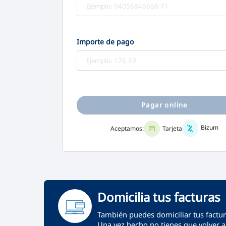
Importe de pago
Pagar online
Bizum
Tarjeta
Aceptamos:
Domicilia tus facturas
También puedes domiciliar tus factura
Una vez hecho no tienes que volver a