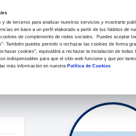
ES
EN
EU
Actu
ies
 y de terceros para analizar nuestros servicios y mostrarte publ
iones Online
Tu Servicio
Tu Agua
Conócenos
encias en base a un perfil elaborado a partir de tus hábitos de n
 cookies de complemento de redes sociales. Puedes aceptar to
s”· También puedes permitir o rechazar las cookies de forma gr
N AL CLIENTE
D
OS COMPROMISOS
COMPROMISO DE SERVICIO
CUIDADOS DEL AGUA
ONTRATOS
MODIFICACIÓN DE DAT
echazar cookies”, equivaldrá a rechazar la instalación de todas 
de contacto
calidad del agua
personas
Carta de compromisos
Consejos de consumo responsab
Cambio de titular
Actualizar datos bancari
on indispensables para que el sitio web funcione y que por tant
ia
edio ambiente
Customer Counsel (Defensa del c
Alta de suministro
Actualizar datos de domi
tar más información en nuestra
Política de Cookies
obras y afectaciones
novacion y digitalización
Normativa del servicio
Pago online
Baja de suministro
Actualizar datos persona
ción de fuga interior
Programa CONTIGO
Solicitud de Acometida
rencia de pago e importe, hacer click en pagar online te redigiremo
Documentación contratación
VER TODAS LAS GESTIONES