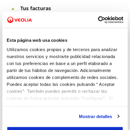
Tus facturas
Tus contratos
La atención recibida
Esta página web usa cookies
Obras o averías
Utilizamos cookies propias y de terceros para analizar
nuestros servicios y mostrarte publicidad relacionada
Incidencias en la web
con tus preferencias en base a un perfil elaborado a
partir de tus hábitos de navegación. Adicionalmente
Incidencias en el Área de Clientes
utilizamos cookies de complemento de redes sociales.
Puedes aceptar todas las cookies pulsando “ Aceptar
cookies”· También puedes permitir o rechazar las
cookies de forma granular pulsando “Configurar”. Si
pulsas “Rechazar cookies”, equivaldrá a rechazar la
instalación de todas las cookies salvo las necesarias que
Mostrar detalles
son indispensables para que el sitio web funcione y que
por tanto no se pueden desactivar. Puedes consultar