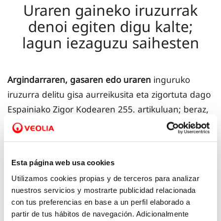
Uraren gaineko iruzurrak
denoi egiten digu kalte;
lagun iezaguzu saihesten
Argindarraren, gasaren edo uraren
inguruko
iruzurra delitu gisa aurreikusita eta zigortuta dago
Espainiako Zigor Kodearen 255. artikuluan; beraz,
agintari judizialen aurrean sala daiteke.
Denoi eragiten digu delitu horrek. Halakoek
Esta página web usa cookies
prezioa garestitzen dute kontsumitzaile
Utilizamos cookies propias y de terceros para analizar
guztientzat.
nuestros servicios y mostrarte publicidad relacionada
con tus preferencias en base a un perfil elaborado a
Hornidura-enpresak auzitara jo dezake, hornidura-
partir de tus hábitos de navegación. Adicionalmente