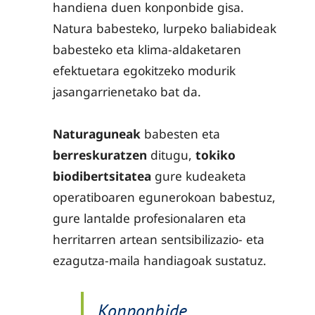
handiena duen konponbide gisa.
Natura babesteko, lurpeko baliabideak
babesteko eta klima-aldaketaren
efektuetara egokitzeko modurik
jasangarrienetako bat da.
Naturaguneak
babesten eta
berreskuratzen
ditugu,
tokiko
biodibertsitatea
gure kudeaketa
operatiboaren egunerokoan babestuz,
gure lantalde profesionalaren eta
herritarren artean sentsibilizazio- eta
ezagutza-maila handiagoak sustatuz.
Konponbide