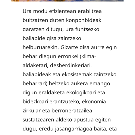
Ura modu efizientean erabiltzea
bultzatzen duten konponbideak
garatzen ditugu, ura funtsezko
baliabide gisa zaintzeko
helburuarekin. Gizarte gisa aurre egin
behar diegun erronkei (klima-
aldaketari, desberdinkeriari,
baliabideak eta ekosistemak zaintzeko
beharrari) heltzeko aukera emango
digun eraldaketa ekologikoari eta
bidezkoari erantzuteko, ekonomia
zirkular eta berroneratzailea
sustatzearen aldeko apustua egiten
dugu, eredu jasangarriagoa baita, eta