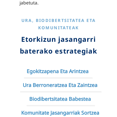
jabetuta.
URA, BIODIBERTSITATEA ETA
KOMUNITATEAK
Etorkizun jasangarri
baterako estrategiak
Egokitzapena Eta Arintzea
Ura Berroneratzea Eta Zaintzea
Biodibertsitatea Babestea
Komunitate Jasangarriak Sortzea