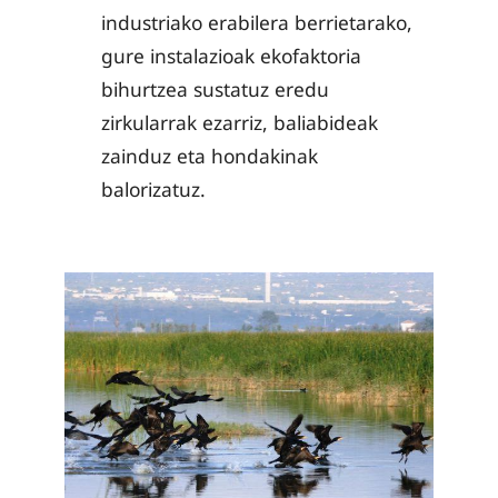
industriako erabilera berrietarako,
gure instalazioak ekofaktoria
bihurtzea sustatuz eredu
zirkularrak ezarriz, baliabideak
zainduz eta hondakinak
balorizatuz.