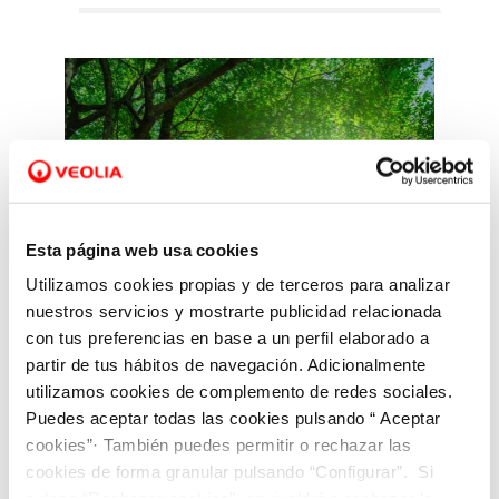
Esta página web usa cookies
Utilizamos cookies propias y de terceros para analizar
nuestros servicios y mostrarte publicidad relacionada
con tus preferencias en base a un perfil elaborado a
partir de tus hábitos de navegación. Adicionalmente
utilizamos cookies de complemento de redes sociales.
Puedes aceptar todas las cookies pulsando “ Aceptar
Egokitzapena eta
cookies”· También puedes permitir o rechazar las
cookies de forma granular pulsando “Configurar”. Si
arintzea
pulsas “Rechazar cookies”, equivaldrá a rechazar la