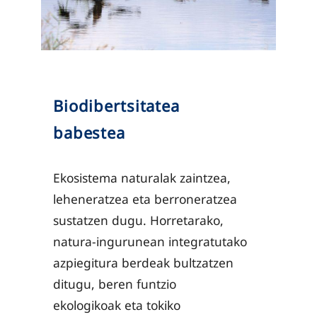
Biodibertsitatea
babestea
Ekosistema naturalak zaintzea,
leheneratzea eta berroneratzea
sustatzen dugu. Horretarako,
natura-ingurunean integratutako
azpiegitura berdeak bultzatzen
ditugu, beren funtzio
ekologikoak eta tokiko