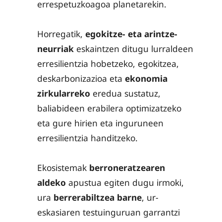
errespetuzkoagoa planetarekin.
Horregatik,
egokitze- eta arintze-
neurriak
eskaintzen ditugu lurraldeen
erresilientzia hobetzeko, egokitzea,
deskarbonizazioa eta
ekonomia
zirkularreko
eredua sustatuz,
baliabideen erabilera optimizatzeko
eta gure hirien eta inguruneen
erresilientzia handitzeko.
Ekosistemak
berroneratzearen
aldeko
apustua egiten dugu irmoki,
ura
berrerabiltzea barne
, ur-
eskasiaren testuinguruan garrantzi