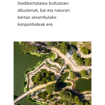
biodibertsitatea bultzatzen
dituztenak, bai eta naturan
bertan oinarritutako
konponbideak ere.