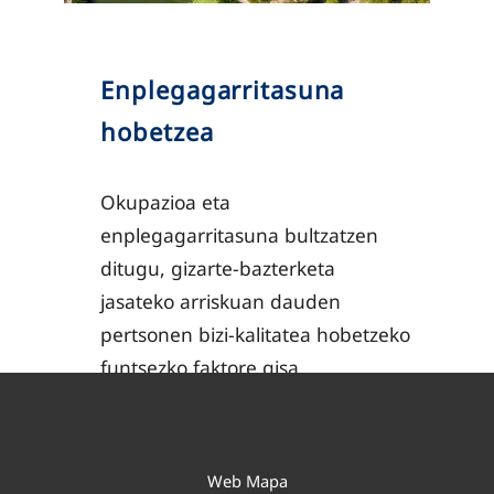
Enplegagarritasuna
hobetzea
Okupazioa eta
enplegagarritasuna bultzatzen
ditugu, gizarte-bazterketa
jasateko arriskuan dauden
pertsonen bizi-kalitatea hobetzeko
funtsezko faktore gisa.
Web Mapa