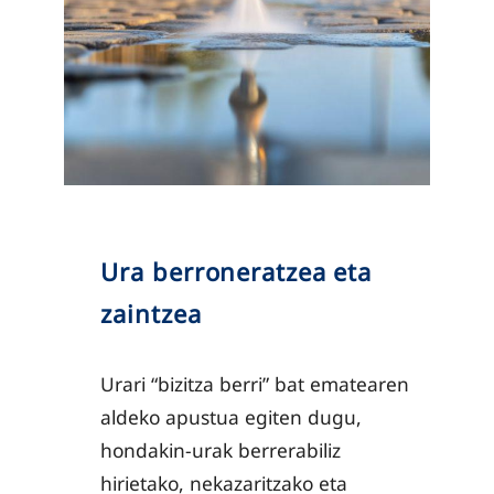
Ura berroneratzea eta
zaintzea
Urari “bizitza berri” bat ematearen
aldeko apustua egiten dugu,
hondakin-urak berrerabiliz
hirietako, nekazaritzako eta