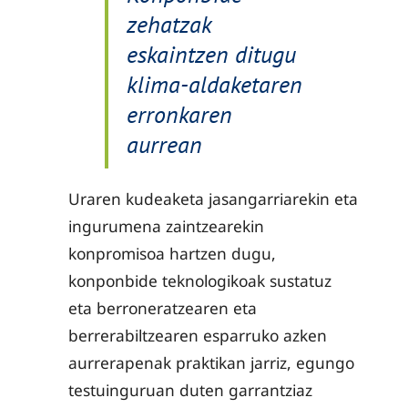
zehatzak
eskaintzen ditugu
klima-aldaketaren
erronkaren
aurrean
Uraren kudeaketa jasangarriarekin eta
ingurumena zaintzearekin
konpromisoa hartzen dugu,
konponbide teknologikoak sustatuz
eta berroneratzearen eta
berrerabiltzearen esparruko azken
aurrerapenak praktikan jarriz, egungo
testuinguruan duten garrantziaz