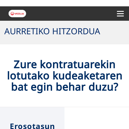
Menu 
AURRETIKO HITZORDUA
Zure kontratuarekin
lotutako kudeaketaren
bat egin behar duzu?
Erosotasun