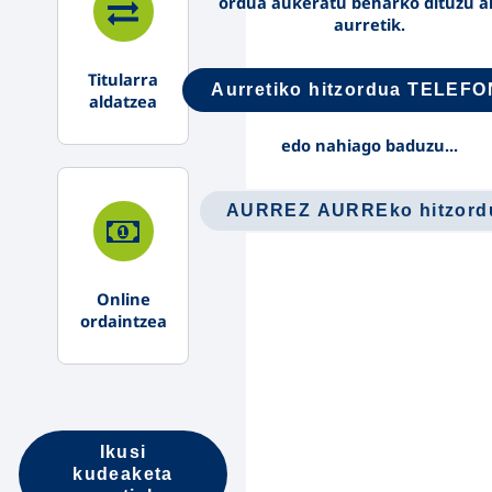
ordua aukeratu beharko dituzu a
aurretik.
Titularra
Aurretiko hitzordua TELEF
aldatzea
edo nahiago baduzu...
AURREZ AURREko hitzord
Online
ordaintzea
Ikusi
kudeaketa