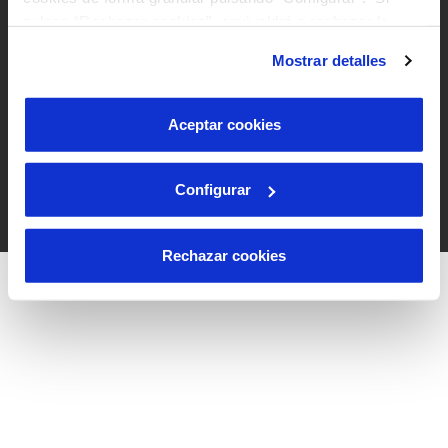
pulsas “Rechazar cookies”, equivaldrá a rechazar la
instalación de todas las cookies salvo las necesarias que
Mostrar detalles
son indispensables para que el sitio web funcione y que
por tanto no se pueden desactivar. Puedes consultar
más información en nuestra
Política de Cookies
Aceptar cookies
Configurar
Rechazar cookies