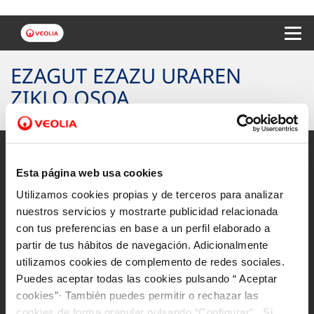
Menu 
EZAGUT EZAZU URAREN
ZIKLO OSOA
Esta página web usa cookies
Utilizamos cookies propias y de terceros para analizar
Web Mapa
nuestros servicios y mostrarte publicidad relacionada
Lege oharra eta web-orriko pribatutasuna
con tus preferencias en base a un perfil elaborado a
partir de tus hábitos de navegación. Adicionalmente
Cookien inguruko politika
utilizamos cookies de complemento de redes sociales.
Irisgarritasuna
Puedes aceptar todas las cookies pulsando “ Aceptar
cookies”· También puedes permitir o rechazar las
Jarrai gaitzazu:
cookies de forma granular pulsando “Configurar”. Si