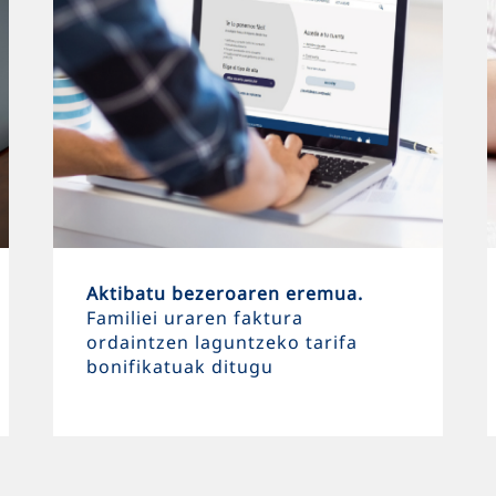
Aktibatu bezeroaren eremua.
Familiei uraren faktura
ordaintzen laguntzeko tarifa
bonifikatuak ditugu