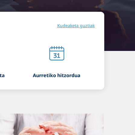
Kudeaketa guztiak
ta
Aurretiko hitzordua