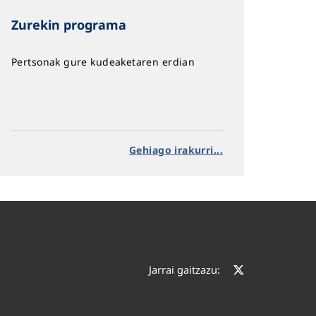
Zurekin programa
Pertsonak gure kudeaketaren erdian
Gehiago irakurri...
Jarrai gaitzazu: