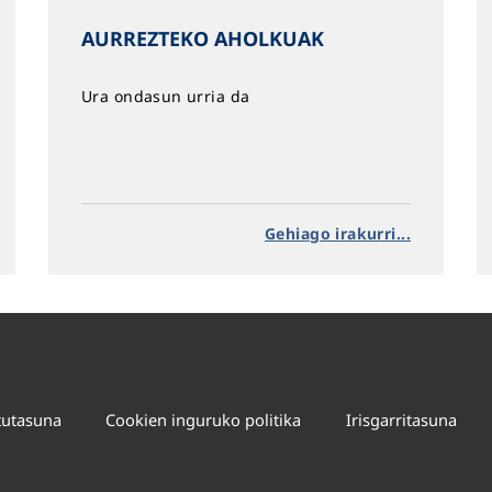
AURREZTEKO AHOLKUAK
Ura ondasun urria da
Gehiago irakurri...
tutasuna
Cookien inguruko politika
Irisgarritasuna