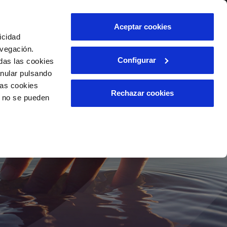
otasuna
Laguntzak
Jarri gurekin harremanetan
Aceptar cookies
icidad
Bezeroen arloa
zu
avegación.
Configurar
das las cookies
anular pulsando
INTZIDENTZIAK
las cookies
Anomaliak edo balizko iruzurrak
Rechazar cookies
o no se pueden
jakinarazteko
n
Erreklamazioak
tu