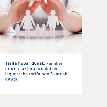
Tarifa hobaridunak.
Familiei
uraren faktura ordaintzen
laguntzeko tarifa bonifikatuak
ditugu