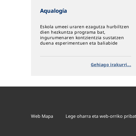
Aqualogía
Eskola umeei uraren ezagutza hurbiltzen
dien hezkuntza programa bat,
ingurumenaren kontzientzia sustatzen
duena esperimentuen eta baliabide
digitalen bidez.
Gehiago irakurri...
Web Mapa
Lege oharra eta web-orriko priba