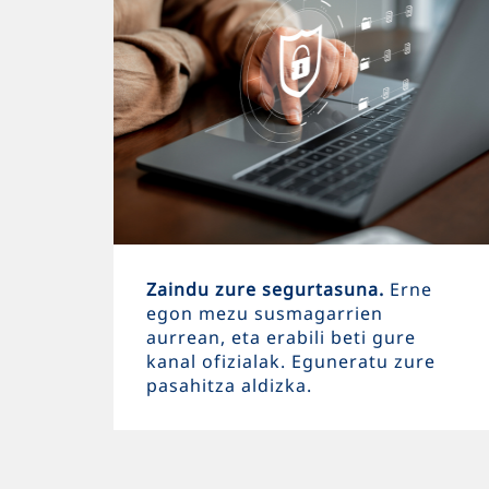
Zaindu zure segurtasuna.
Erne
egon mezu susmagarrien
aurrean, eta erabili beti gure
kanal ofizialak. Eguneratu zure
pasahitza aldizka.