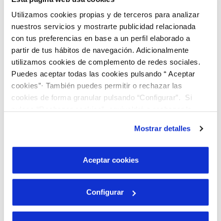
a
i
cada uno de los contratos que deseas gestionar
p
d
Utilizamos cookies propias y de terceros para analizar
e
o
l
nuestros servicios y mostrarte publicidad relacionada
l
con tus preferencias en base a un perfil elaborado a
i
d
partir de tus hábitos de navegación. Adicionalmente
o
Añadir contrato
utilizamos cookies de complemento de redes sociales.
Puedes aceptar todas las cookies pulsando “ Aceptar
cookies”· También puedes permitir o rechazar las
cookies de forma granular pulsando “Configurar”. Si
pulsas “Rechazar cookies”, equivaldrá a rechazar la
instalación de todas las cookies salvo las necesarias que
Mostrar detalles
son indispensables para que el sitio web funcione y que
A
por tanto no se pueden desactivar. Puedes consultar
d
j
más información en nuestra
Política de Cookies
Aceptar cookies
u
n
t
Te informamos que Veolia, marca comercial de
a
Configurar
AQUARBE, S.A.U.
, tratará tus datos personales con
a
u
la finalidad de tramitar la gestión que solicites.
t
Puedes acceder a tus datos, solicitar que te
o