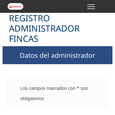
Menu
REGISTRO
GESTIONES ONLINE
ADMINISTRADOR
VER TODAS LAS GESTIONES
FINCAS
TU SERVICIO
1/3
Datos del administrador
VER TODAS LAS GESTIONES
TU AGUA
*
Los campos marcados con
son
VER TODAS LAS GESTIONES
obligatorios
CONÓCENOS