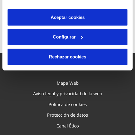
son indispensables para que el sitio web funcione y que
es decir, en instalaciones donde los residuos que
por tanto no se pueden desactivar. Puedes consultar
se generan devienen en recursos que permitan la
más información en nuestra
Política de Cookies
Aceptar cookies
autosostenibilidad económica, social y ambiental
de estas infraestructuras.
Configurar
Rechazar cookies
Mapa Web
Aviso legal y privacidad de la web
Política de cookies
Protección de datos
Canal Ético