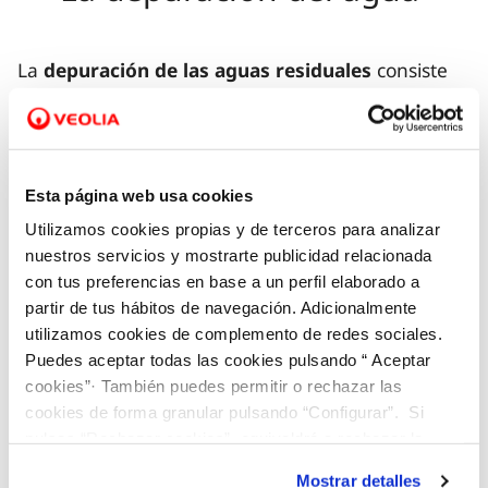
La
depuración de las aguas residuales
consiste
en la eliminación de las impurezas del agua
utilizada. Este tratamiento lo llevamos a cabo en
las
Estaciones Depuradoras de Aguas Residuales
Esta página web usa cookies
(EDAR)
. Allí, las aguas son sometidas a un
Utilizamos cookies propias y de terceros para analizar
conjunto de procesos para restituir las
nuestros servicios y mostrarte publicidad relacionada
características de calidad prevista antes de
con tus preferencias en base a un perfil elaborado a
devolverlas al
medio ambiente
en las mejores
partir de tus hábitos de navegación. Adicionalmente
condiciones.
utilizamos cookies de complemento de redes sociales.
Puedes aceptar todas las cookies pulsando “ Aceptar
cookies”· También puedes permitir o rechazar las
Dentro del marco de la economía circular, tenemos
cookies de forma granular pulsando “Configurar”. Si
como objetivo
transformar progresivamente las
pulsas “Rechazar cookies”, equivaldrá a rechazar la
depuradoras que gestionamos en ecofactorias
,
instalación de todas las cookies salvo las necesarias que
Mostrar detalles