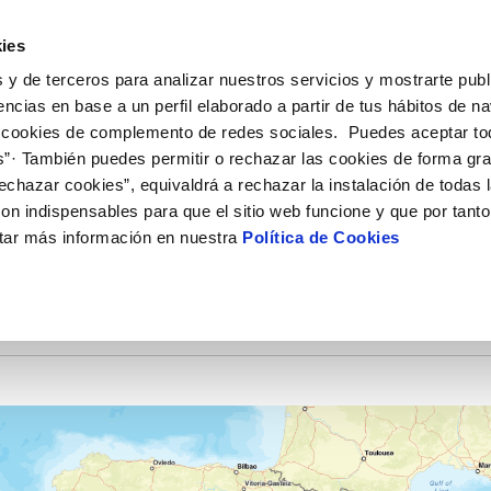
ES
EN
EU
Actua
ies
 y de terceros para analizar nuestros servicios y mostrarte publ
Tu Servicio
Tu Agua
Conócenos
encias en base a un perfil elaborado a partir de tus hábitos de n
 cookies de complemento de redes sociales. Puedes aceptar to
s”· También puedes permitir o rechazar las cookies de forma gr
ÓN AL CLIENTE
AD
ROS COMPROMISOS
NTRATOS
COMPROMISO DE SERVICIO
CUIDADOS DEL AGUA
MODIFICACIÓN DE DAT
echazar cookies”, equivaldrá a rechazar la instalación de todas 
 de contacto
 calidad del agua
 personas
bio de titular
Carta de compromisos
Consejos de consumo respons
Actualizar datos bancario
on indispensables para que el sitio web funcione y que por tant
via
medio ambiente
a de suministro
Customer Counsel (Defensa de
Actualizar datos de domici
tar más información en nuestra
Política de Cookies
ACIONES
cliente)
 obras y afectaciones
innovacion y digitalización
a de suministro
Actualizar datos personal
Normativa del servicio
ación de fuga interior
icitud de Acometida
Programa CONTIGO
umentación contratación
VER TODAS LAS GESTIONES