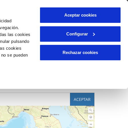
lidad
Ayuda
Contáctanos
Aceptar cookies
icidad
Área de clientes
avegación.
Configurar
das las cookies
anular pulsando
OS
INCIDENCIAS
las cookies
able
s
Comunica anomalías o posibles
Rechazar cookies
o no se pueden
fraudes
l
lio
Reclamaciones
es
ACEPTAR