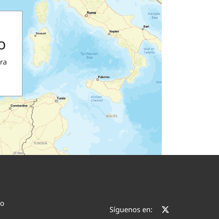
o
ra
co
Síguenos en: