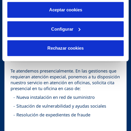
por tanto no se pueden desactivar. Puedes consultar
Contratación de suministro
más información en nuestra
Política de Cookies
Aceptar cookies
Bajas de servicio
Pagos de facturas o servicio suspendido
Configurar
Rechazar cookies
business
Cita en oficina
Te atendemos presencialmente. En las gestiones que
requieran atención especial, ponemos a tu disposición
nuestro servicio en atención en oficinas, solicita cita
presencial en tu oficina en caso de:
Nueva instalación en red de suministro
Situación de vulnerabilidad y ayudas sociales
Resolución de expedientes de fraude