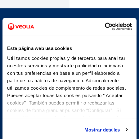
Evita desplazamientos innecesarios
En nuestro servicio de cita
Esta página web usa cookies
previa, te ofrecemos...
Utilizamos cookies propias y de terceros para analizar
nuestros servicios y mostrarte publicidad relacionada
con tus preferencias en base a un perfil elaborado a
partir de tus hábitos de navegación. Adicionalmente
utilizamos cookies de complemento de redes sociales.
Puedes aceptar todas las cookies pulsando “ Aceptar
phone
Cita previa telefónica
cookies”· También puedes permitir o rechazar las
cookies de forma granular pulsando “Configurar”. Si
Reserva cita y nuestros equipos de atención al cliente
pulsas “Rechazar cookies”, equivaldrá a rechazar la
te llamaran evitando que tengas que desplazarte. La
instalación de todas las cookies salvo las necesarias que
mayor parte de las gestiones habituales sobre un
Mostrar detalles
son indispensables para que el sitio web funcione y que
contrato se pueden hacer por teléfono, por ejemplo: